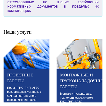
аттестованные на знание требований
нормативных документов в пределах их
компетенции.
Наши услуги
ПРОЕКТНЫЕ
МОНТАЖНЫЕ И
РАБОТЫ
ПУСКОНАЛАДОЧНЫЕ
РАБОТЫ
Проект ГНС, ГНП, АГЗС,
резервуарных установок
Монтаж и пусконаладка
СУГ для автономного
технологических систем
газоснабжения Расчет
ГНС, ГНП, АГЗС
технологических потерь.