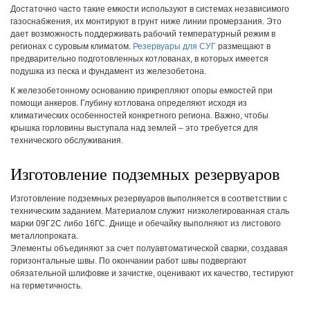
Достаточно часто такие емкости используют в системах независимого
газоснабжения, их монтируют в грунт ниже линии промерзания. Это
дает возможность поддерживать рабочий температурный режим в
регионах с суровым климатом.
Резервуары для СУГ
размещают в
предварительно подготовленных котлованах, в которых имеется
подушка из песка и фундамент из железобетона.
К железобетонному основанию прикрепляют опоры емкостей при
помощи анкеров. Глубину котлована определяют исходя из
климатических особенностей конкретного региона. Важно, чтобы
крышка горловины выступала над землей – это требуется для
технического обслуживания.
Изготовление подземных резервуаров
Изготовление подземных резервуаров выполняется в соответствии с
техническим заданием. Материалом служит низколегированная сталь
марки 09Г2С либо 16ГС. Днище и обечайку выполняют из листового
металлопроката.
Элементы объединяют за счет полуавтоматической сварки, создавая
горизонтальные швы. По окончании работ швы подвергают
обязательной шлифовке и зачистке, оценивают их качество, тестируют
на герметичность.